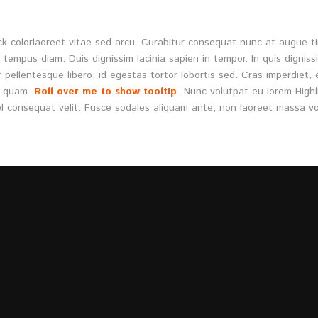
ck colorlaoreet vitae sed arcu. Curabitur consequat nunc at augue t
empus diam. Duis dignissim lacinia sapien in tempor. In quis dignissim
r pellentesque libero, id egestas tortor lobortis sed. Cras imperdiet, 
na quam.
Roll over me to show tooltip
Nunc volutpat eu lorem Highli
el consequat velit. Fusce sodales aliquam ante, non laoreet massa vo