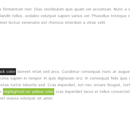
isus fermentum non. Duis vestibulum quis quam vel accumsan. Nunc a v
andit tellus, sodales volutpat sapien varius vel. Phasellus tristique 
amet lectus venenatis est rhoncus interdum a vitae velit.
ack color
laoreet vitae sed arcu. Curabitur consequat nunc at augue 
inia sapien in tempor. In quis dignissim orci. In consequat felis quis 
stas tortor lobortis sed. Cras imperdiet, est nec ornare feugiat, tort
em
Highlighted on yellow color
cras imperdiet lacus in tellus consecte
eet massa volutpat sit amet.