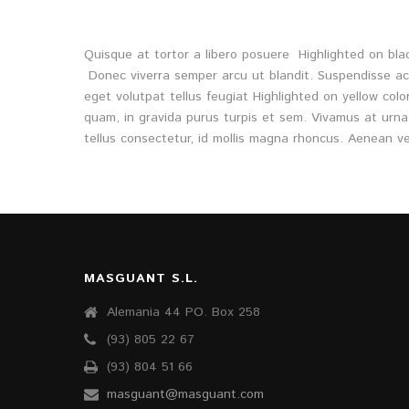
Quisque at tortor a libero posuere Highlighted on bla
Donec viverra semper arcu ut blandit. Suspendisse ac t
eget volutpat tellus feugiat Highlighted on yellow colo
quam, in gravida purus turpis et sem. Vivamus at ur
tellus consectetur, id mollis magna rhoncus. Aenean v
MASGUANT S.L.
Alemania 44 PO. Box 258
(93) 805 22 67
(93) 804 51 66
masguant@masguant.com