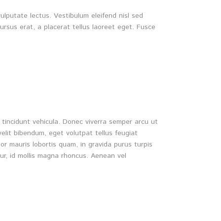
ulputate lectus. Vestibulum eleifend nisl sed
cursus erat, a placerat tellus laoreet eget. Fusce
tincidunt vehicula. Donec viverra semper arcu ut
velit bibendum, eget volutpat tellus feugiat
or mauris lobortis quam, in gravida purus turpis
tur, id mollis magna rhoncus. Aenean vel