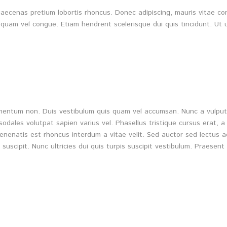
. Maecenas pretium lobortis rhoncus. Donec adipiscing, mauris vitae 
quam vel congue. Etiam hendrerit scelerisque dui quis tincidunt. Ut 
fermentum non. Duis vestibulum quis quam vel accumsan. Nunc a vulput
sodales volutpat sapien varius vel. Phasellus tristique cursus erat, a 
venenatis est rhoncus interdum a vitae velit. Sed auctor sed lectus 
t suscipit. Nunc ultricies dui quis turpis suscipit vestibulum. Praes