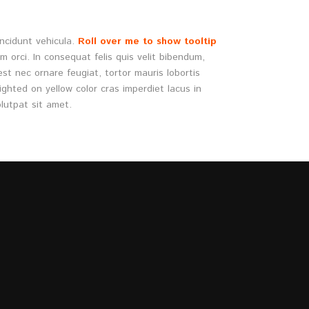
incidunt vehicula.
Roll over me to show tooltip
 orci. In consequat felis quis velit bibendum,
est nec ornare feugiat, tortor mauris lobortis
ghted on yellow color cras imperdiet lacus in
lutpat sit amet.