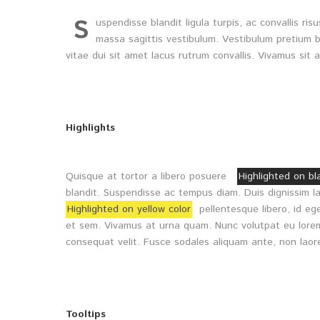
S
uspendisse blandit ligula turpis, ac convallis r
massa sagittis vestibulum. Vestibulum pretium bl
vitae dui sit amet lacus rutrum convallis. Vivamus sit 
Highlights
Quisque at tortor a libero posuere
Highlighted on bl
blandit. Suspendisse ac tempus diam. Duis dignissim lac
Highlighted on yellow color
pellentesque libero, id ege
et sem. Vivamus at urna quam. Nunc volutpat eu lor
consequat velit. Fusce sodales aliquam ante, non laor
Tooltips