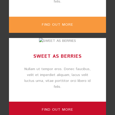
felis.
FIND OUT MORE
SWEET AS BERRIES
Nullam ut tempor eros. Donec faucibus,
velit et imperdiet aliquam, lacus velit
luctus urna, vitae porttitor orci libero id
felis.
FIND OUT MORE