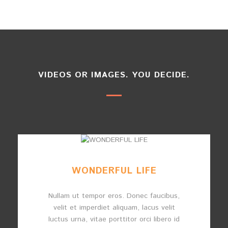
VIDEOS OR IMAGES. YOU DECIDE.
WONDERFUL LIFE
Nullam ut tempor eros. Donec faucibus,
velit et imperdiet aliquam, lacus velit
luctus urna, vitae porttitor orci libero id