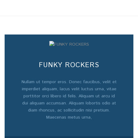
FUNKY ROCKERS
Nullam ut tempor eros. Donec faucibus, velit et
imperdiet aliquam, lacus velit luctus urna, vitae
porttitor orci libero id felis. Aliquam ut arcu id
dui aliquam accumsan. Aliquam lobortis odio at
diam rhoncus, ac sollicitudin nisi pretium.
Maecenas metus urna,