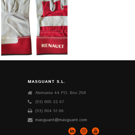
GUANTES PIEL
GUANTES DE PIEL
MASGUANT S.L.
Alemania 44 PO. Box 258
(93) 805 22 67
(93) 804 51 66
masguant@masguant.com