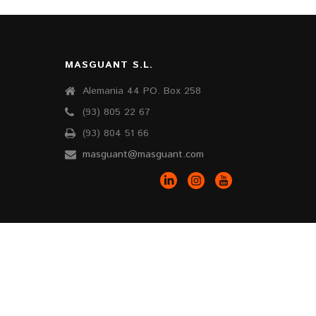
MASGUANT S.L.
Alemania 44 PO. Box 258
(93) 805 22 67
(93) 804 51 66
masguant@masguant.com