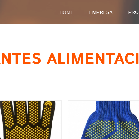
HOME
EMPRESA
PRO
NTES ALIMENTAC